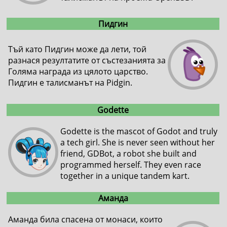
Пидгин
Тъй като Пидгин може да лети, той
разнася резултатите от състезанията за
Голяма награда из цялото царство.
Пидгин е талисманът на Pidgin.
Godette
Godette is the mascot of Godot and truly
a tech girl. She is never seen without her
friend, GDBot, a robot she built and
programmed herself. They even race
together in a unique tandem kart.
Аманда
Аманда била спасена от монаси, които