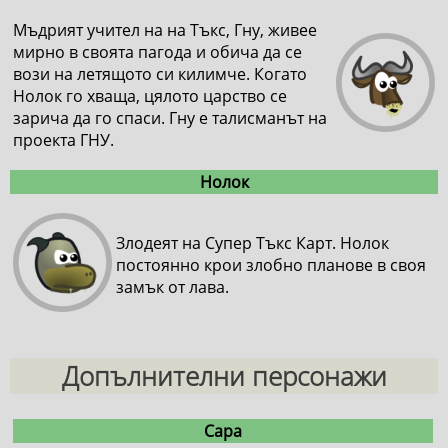
Мъдрият учител на на Тъкс, Гну, живее
мирно в своята пагода и обича да се
вози на летящото си килимче. Когато
Нолок го хваща, цялото царство се
зарича да го спаси. Гну е талисманът на
проекта ГНУ.
Нолок
Злодеят на Супер Тъкс Карт. Нолок
постоянно крои злобно планове в своя
замък от лава.
Допълнителни персонажи
Сара