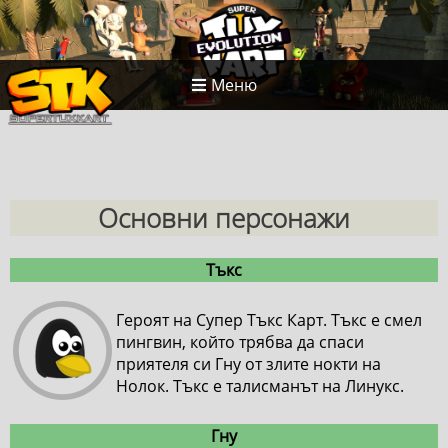
Меню
Основни персонажи
Тъкс
Героят на Супер Тъкс Карт. Тъкс е смел
пингвин, който трябва да спаси
приятеля си Гну от злите нокти на
Нолок. Тъкс е талисманът на Линукс.
Гну