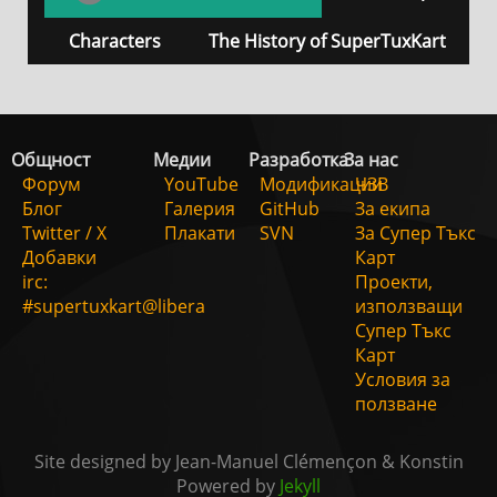
Characters
The History of SuperTuxKart
Общност
Медии
Разработка
За нас
Форум
YouTube
Модификации
ЧЗВ
Блог
Галерия
GitHub
За екипа
Twitter / X
Плакати
SVN
За Супер Тъкс
Добавки
Карт
irc:
Проекти,
#supertuxkart@libera
използващи
Супер Тъкс
Карт
Условия за
ползване
Site designed by Jean-Manuel Clémençon & Konstin
Powered by
Jekyll