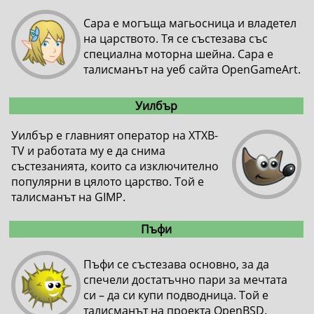
Сара е могъща магьосница и владетел
на царството. Тя се състезава със
специална моторна шейна. Сара е
талисманът на уеб сайта OpenGameArt.
Уилбър
Уилбър е главният оператор на XTXB-
TV и работата му е да снима
състезанията, които са изключително
популярни в цялото царство. Той е
талисманът на GIMP.
Пъфи
Пъфи се състезава основно, за да
спечели достатъчно пари за мечтата
си – да си купи подводница. Той е
талисманът на проекта OpenBSD.