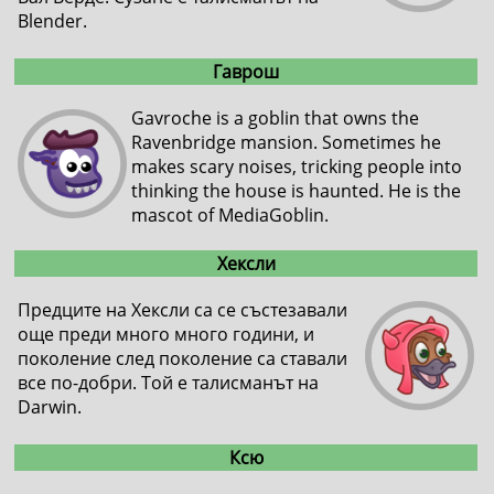
Blender.
Гаврош
Gavroche is a goblin that owns the
Ravenbridge mansion. Sometimes he
makes scary noises, tricking people into
thinking the house is haunted. He is the
mascot of MediaGoblin.
Хексли
Предците на Хексли са се състезавали
още преди много много години, и
поколение след поколение са ставали
все по-добри. Той е талисманът на
Darwin.
Ксю