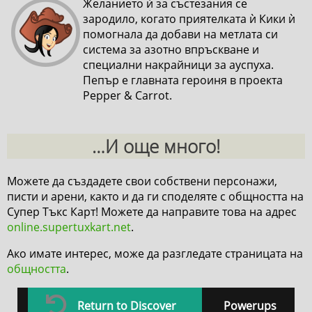
Желанието ѝ за състезания се
зародило, когато приятелката ѝ Кики ѝ
помогнала да добави на метлата си
система за азотно впръскване и
специални накрайници за ауспуха.
Пепър е главната героиня в проекта
Pepper & Carrot.
…И още много!
Можете да създадете свои собствени персонажи,
писти и арени, както и да ги споделяте с общността на
Супер Тъкс Карт! Можете да направите това на адрес
online.supertuxkart.net
.
Ако имате интерес, може да разгледате страницата на
общността
.
Return to Discover
Powerups