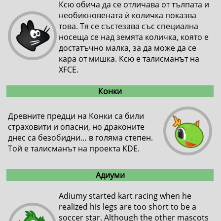
Ксю обича да се отличава от тълпата и
необикновената ѝ количка показва
това. Тя се състезава със специална
носеща се над земята количка, която е
достатъчно малка, за да може да се
кара от мишка. Ксю е талисманът на
XFCE.
Конки
Древните предци на Конки са били
страховити и опасни, но драконите
днес са безобидни… в голяма степен.
Той е талисманът на проекта KDE.
Адиуми
Adiumy started kart racing when he
realized his legs are too short to be a
soccer star. Although the other mascots