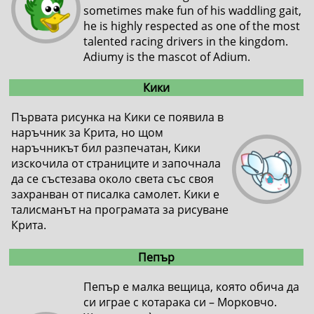
sometimes make fun of his waddling gait,
he is highly respected as one of the most
talented racing drivers in the kingdom.
Adiumy is the mascot of Adium.
Кики
Първата рисунка на Кики се появила в
наръчник за Крита, но щом
наръчникът бил разпечатан, Кики
изскочила от страниците и започнала
да се състезава около света със своя
захранван от писалка самолет. Кики е
талисманът на програмата за рисуване
Крита.
Пепър
Пепър е малка вещица, която обича да
си играе с котарака си – Морковчо.